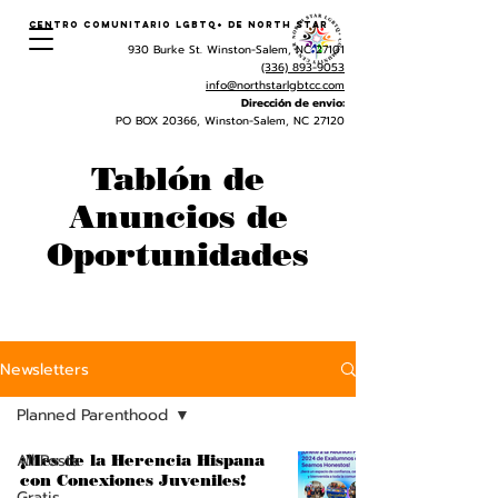
Centro Comunitario LGBTQ+ de North Star
930 Burke St. Winston-Salem, NC 27101
(336) 893-9053
info@northstarlgbtcc.com
Dirección de envio:
PO BOX 20366, Winston-Salem, NC 27120
Tablón de
Anuncios de
Oportunidades
Newsletters
Planned Parenthood
All Posts
¡Mes de la Herencia Hispana
con Conexiones Juveniles!
Gratis