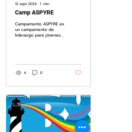
12 sept 2024
∙
1
min
Camp ASPYRE
Campamento ASPYRE es
un campamento de
liderazgo para jóvenes
LGBTQ+ y aliados de
entre 13 y 17 años o 18
años si aún están en la
escuela...
4
0