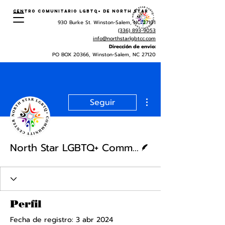
Centro Comunitario LGBTQ+ de North Star
930 Burke St. Winston-Salem, NC 27101
(336) 893-9053
info@northstarlgbtcc.com
Dirección de envio:
PO BOX 20366, Winston-Salem, NC 27120
Más acciones
Seguir
Escritor
North Star LGBTQ+ Community Center
Perfil
Fecha de registro: 3 abr 2024