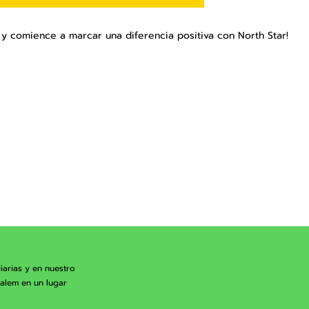
y y comience a marcar una diferencia positiva con North Star!
iarias y en nuestro
Salem en un lugar