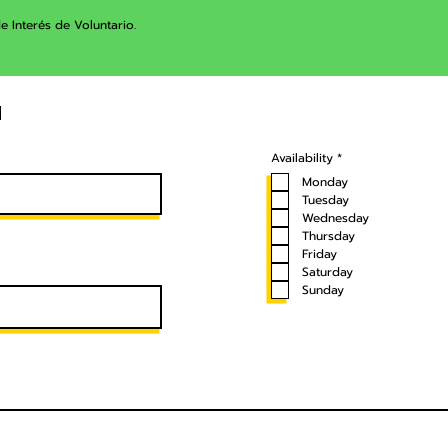
e Interés de Voluntario.
n
O
Availability
*
b
l
Monday
i
Tuesday
g
a
Wednesday
t
Thursday
o
r
Friday
i
Saturday
o
Sunday