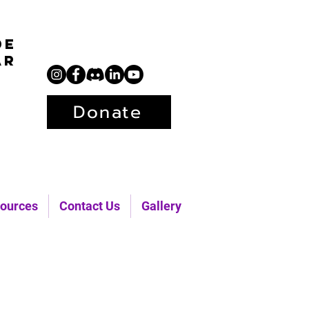
de
ar
Donate
ources
Contact Us
Gallery