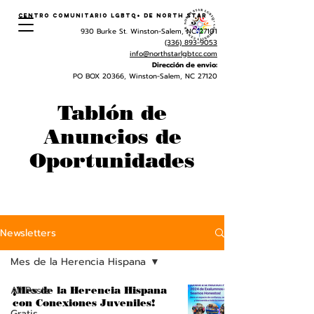
Centro Comunitario LGBTQ+ de North Star
930 Burke St. Winston-Salem, NC 27101
(336) 893-9053
info@northstarlgbtcc.com
Dirección de envio:
PO BOX 20366, Winston-Salem, NC 27120
Tablón de
Anuncios de
Oportunidades
Newsletters
Mes de la Herencia Hispana
All Posts
¡Mes de la Herencia Hispana
con Conexiones Juveniles!
Gratis