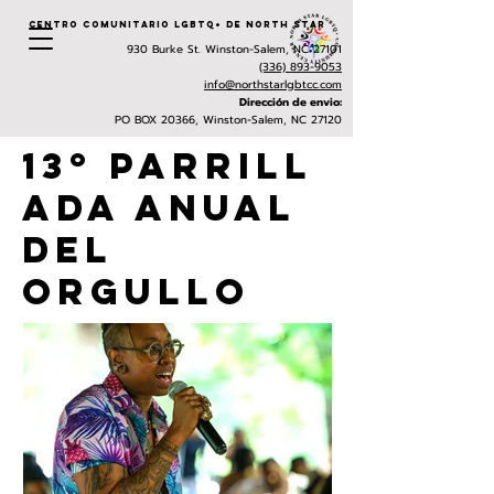
Centro Comunitario LGBTQ+ de North Star
930 Burke St. Winston-Salem, NC 27101
(336) 893-9053
info@northstarlgbtcc.com
Dirección de envio:
PO BOX 20366, Winston-Salem, NC 27120
13º Parrill
ada Anual
del
Orgullo