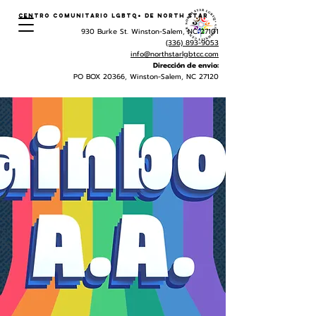
Centro Comunitario LGBTQ+ de North Star
930 Burke St. Winston-Salem, NC 27101
(336) 893-9053
info@northstarlgbtcc.com
Dirección de envio:
PO BOX 20366, Winston-Salem, NC 27120