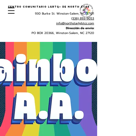
Centro Comunitario LGBTQ+ de North Star
930 Burke St. Winston-Salem, NC 27101
(336) 893-9053
info@northstarlgbtcc.com
Dirección de envio:
PO BOX 20366, Winston-Salem, NC 27120