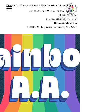
Centro Comunitario LGBTQ+ de North Star
930 Burke St. Winston-Salem, NC 27101
(336) 893-9053
info@northstarlgbtcc.com
Dirección de envio:
PO BOX 20366, Winston-Salem, NC 27120