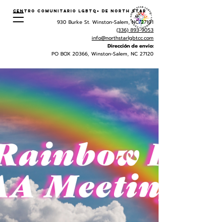
Centro Comunitario LGBTQ+ de North Star
930 Burke St. Winston-Salem, NC 27101
(336) 893-9053
info@northstarlgbtcc.com
Dirección de envio:
PO BOX 20366, Winston-Salem, NC 27120