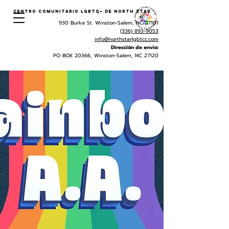
Centro Comunitario LGBTQ+ de North Star
930 Burke St. Winston-Salem, NC 27101
(336) 893-9053
info@northstarlgbtcc.com
Dirección de envio:
PO BOX 20366, Winston-Salem, NC 27120