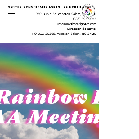
Centro Comunitario LGBTQ+ de North Star
930 Burke St. Winston-Salem, NC 27101
(336) 893-9053
info@northstarlgbtcc.com
Dirección de envio:
PO BOX 20366, Winston-Salem, NC 27120