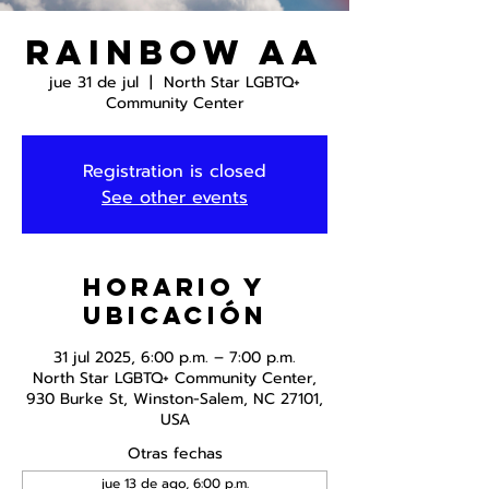
Rainbow AA
jue 31 de jul
  |  
North Star LGBTQ+
Community Center
Registration is closed
See other events
Horario y
ubicación
31 jul 2025, 6:00 p.m. – 7:00 p.m.
North Star LGBTQ+ Community Center,
930 Burke St, Winston-Salem, NC 27101,
USA
Otras fechas
jue 13 de ago, 6:00 p.m.