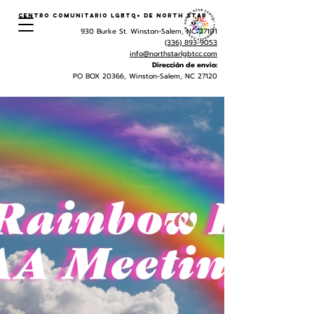
Centro Comunitario LGBTQ+ de North Star
930 Burke St. Winston-Salem, NC 27101
(336) 893-9053
info@northstarlgbtcc.com
Dirección de envio:
PO BOX 20366, Winston-Salem, NC 27120