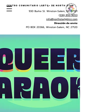
Centro Comunitario LGBTQ+ de North Star
930 Burke St. Winston-Salem, NC 27101
(336) 893-9053
info@northstarlgbtcc.com
Dirección de envio:
PO BOX 20366, Winston-Salem, NC 27120