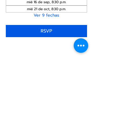
mié 16 de sep, 8:30 p.m.
mié 21 de oct, 8:30 p.m.
Ver 9 fechas
RSVP
Compartir este
evento
Centro Comunitario
LGBTQ+ de North Star
Donate