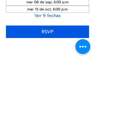
mar 08 de sep, 6:00 p.m.
mar 13 de oct, 6:00 p.m.
Ver 9 fechas
RSVP
Compartir este
evento
Centro Comunitario
LGBTQ+ de North Star
Donate