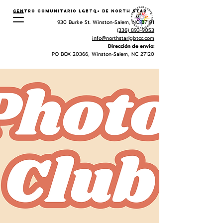
Centro Comunitario LGBTQ+ de North Star
930 Burke St. Winston-Salem, NC 27101
(336) 893-9053
info@northstarlgbtcc.com
Dirección de envio:
PO BOX 20366, Winston-Salem, NC 27120