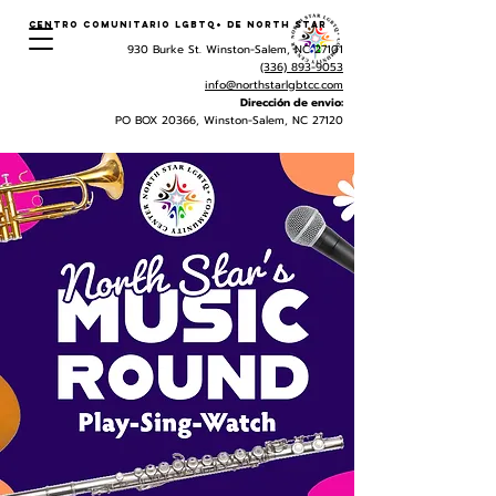
Centro Comunitario LGBTQ+ de North Star
930 Burke St. Winston-Salem, NC 27101
(336) 893-9053
info@northstarlgbtcc.com
Dirección de envio:
PO BOX 20366, Winston-Salem, NC 27120