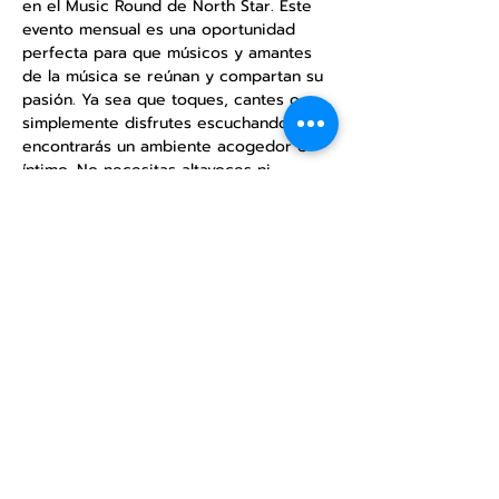
en el Music Round de North Star. Este 
evento mensual es una oportunidad 
perfecta para que músicos y amantes 
de la música se reúnan y compartan su 
pasión. Ya sea que toques, cantes o 
simplemente disfrutes escuchando, 
encontrarás un ambiente acogedor e 
íntimo. No necesitas altavoces ni 
equipos de sonido, solo disfruta de la 
música acústica. Ven y comparte tu 
talento o simplemente relájate y 
disfruta de las actuaciones.
Compartir este
evento