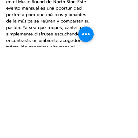
en el Music Round de North Star. Este 
evento mensual es una oportunidad 
perfecta para que músicos y amantes 
de la música se reúnan y compartan su 
pasión. Ya sea que toques, cantes o 
simplemente disfrutes escuchando, 
encontrarás un ambiente acogedor e 
íntimo. No necesitas altavoces ni 
equipos de sonido, solo disfruta de la 
música acústica. Ven y comparte tu 
talento o simplemente relájate y 
disfruta de las actuaciones.
Compartir este
evento