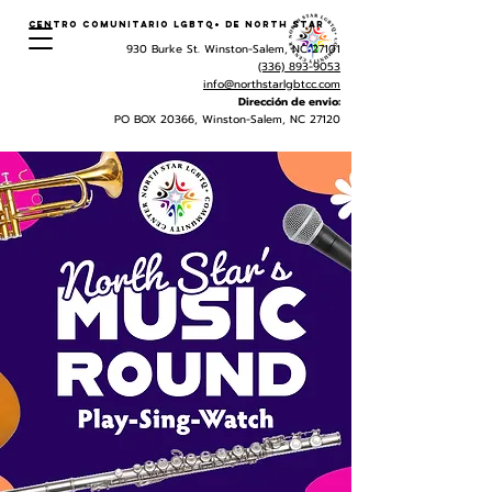
Centro Comunitario LGBTQ+ de North Star
930 Burke St. Winston-Salem, NC 27101
(336) 893-9053
info@northstarlgbtcc.com
Dirección de envio:
PO BOX 20366, Winston-Salem, NC 27120