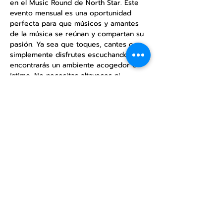
en el Music Round de North Star. Este 
evento mensual es una oportunidad 
perfecta para que músicos y amantes 
de la música se reúnan y compartan su 
pasión. Ya sea que toques, cantes o 
simplemente disfrutes escuchando, 
encontrarás un ambiente acogedor e 
íntimo. No necesitas altavoces ni 
equipos de sonido, solo disfruta de la 
música acústica. Ven y comparte tu 
talento o simplemente relájate y 
disfruta de las actuaciones.
Compartir este
evento