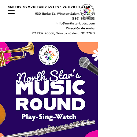
Centro Comunitario LGBTQ+ de North Star
930 Burke St. Winston-Salem, NC 27101
(336) 893-9053
info@northstarlgbtcc.com
Dirección de envio:
PO BOX 20366, Winston-Salem, NC 27120