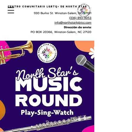
Centro Comunitario LGBTQ+ de North Star
930 Burke St. Winston-Salem, NC 27101
(336) 893-9053
info@northstarlgbtcc.com
Dirección de envio:
PO BOX 20366, Winston-Salem, NC 27120