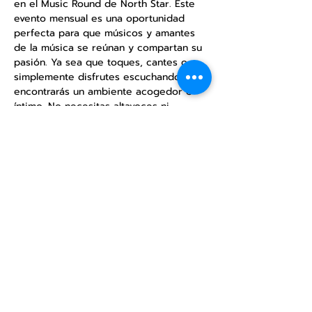
en el Music Round de North Star. Este 
evento mensual es una oportunidad 
perfecta para que músicos y amantes 
de la música se reúnan y compartan su 
pasión. Ya sea que toques, cantes o 
simplemente disfrutes escuchando, 
encontrarás un ambiente acogedor e 
íntimo. No necesitas altavoces ni 
equipos de sonido, solo disfruta de la 
música acústica. Ven y comparte tu 
talento o simplemente relájate y 
disfruta de las actuaciones.
Compartir este
evento