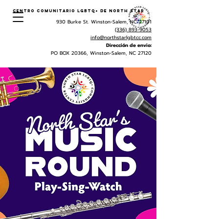
Centro Comunitario LGBTQ+ de North Star
930 Burke St. Winston-Salem, NC 27101
(336) 893-9053
info@northstarlgbtcc.com
Dirección de envio:
PO BOX 20366, Winston-Salem, NC 27120