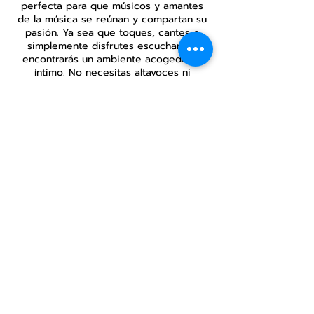
perfecta para que músicos y amantes
de la música se reúnan y compartan su
pasión. Ya sea que toques, cantes o
simplemente disfrutes escuchando,
encontrarás un ambiente acogedor e
íntimo. No necesitas altavoces ni
equipos de sonido, solo disfruta de la
música acústica. Ven y comparte tu
talento o simplemente relájate y disfruta
de las actuaciones.
Compartir este
evento