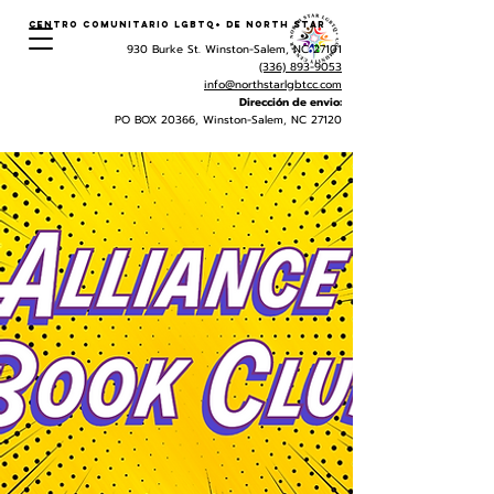
Centro Comunitario LGBTQ+ de North Star
930 Burke St. Winston-Salem, NC 27101
(336) 893-9053
info@northstarlgbtcc.com
Dirección de envio:
PO BOX 20366, Winston-Salem, NC 27120